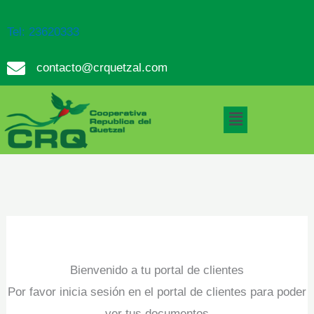
Ir
al
Tel: 23620333
contenido
contacto@crquetzal.com
Menú
Bienvenido a tu portal de clientes
Por favor inicia sesión en el portal de clientes para poder
ver tus documentos